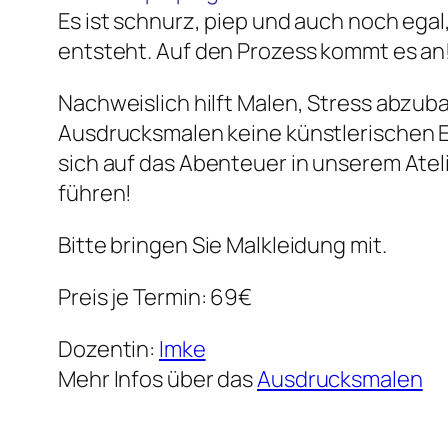
Es ist schnurz, piep und auch noch eg
entsteht. Auf den Prozess kommt es an!
Nachweislich hilft Malen, Stress abzub
Ausdrucksmalen keine künstlerischen Erf
sich auf das Abenteuer in unserem Ateli
führen!
Bitte bringen Sie Malkleidung mit.
Preis je Termin: 69€
Dozentin:
Imke
Mehr Infos über das
Ausdrucksmalen