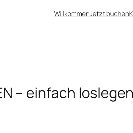
Willkommen
Jetzt buchen
K
– einfach loslege