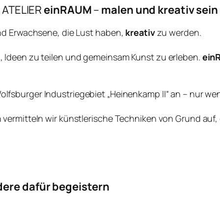
ATELIER
einRAUM
–
malen und kreativ sein
und Erwachsene, die Lust haben,
kreativ
zu werden.
 Ideen zu teilen und gemeinsam Kunst zu erleben.
einR
olfsburger Industriegebiet „Heinenkamp II“ an – nur we
vermitteln wir künstlerische Techniken von Grund auf,
dere dafür begeistern