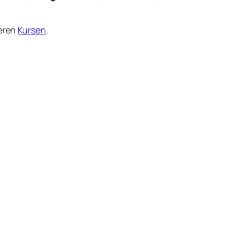
seren
Kursen
.